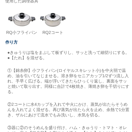
使用した調理器具
RQ小フライパン
RQ2コート
作り方
●きゅうりは塩をまぶして板ずりし、サッと洗って細切りにする。
●【たれ】を混ぜる。
①【錦糸卵】小フライパン(ロイヤルスキレット小)を中火弱で温
め、油を引いてなじませる。溶き卵をセニアカップ1/2ずつ流し入
れ、手早く広げる。端が浮いてきたらひっくり返し、裏面をサッ
と焼いて取り出す。同様に合計で4枚焼き、薄焼き卵を千切りにす
る。
②2コートに水4カップを入れて中火にかけ、蒸気が出たらそうめ
んを入れてよく混ぜる。再び蒸気が出たら火を止め、余熱で1分置
き、ザルにあけて流水でもみ洗いし、水気を切る。
③器に②のそうめんを盛り付け、ハム・きゅうり・トマト・オレ