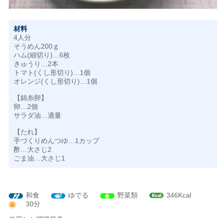
材料
4人分
そうめん200ｇ
ハム(細切り)…6枚
きゅうり…2本
トマト(くし形切り)…1個
オレンジ(くし形切り)…1個
【錦糸卵】
卵…2個
サラダ油…適量
【たれ】
手づくりめんつゆ…1カップ
酢…大さじ2
ごま油…大さじ1
和食
ゆでる
野菜類
346Kcal
30分