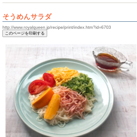
そうめんサラダ
http://www.royalqueen.jp/recipe/print/index.htm?id=6703