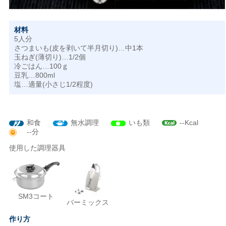
材料
5人分
さつまいも(皮を剥いて半月切り)…中1本
玉ねぎ(薄切り)…1/2個
冷ごはん…100ｇ
豆乳…800ml
塩…適量(小さじ1/2程度)
和食
無水調理
いも類
--Kcal
--分
使用した調理器具
SM3コート
バーミックス
作り方